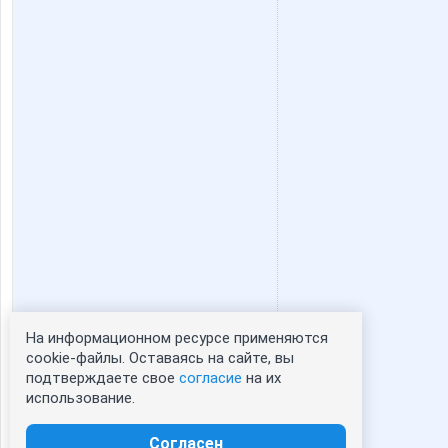
На информационном ресурсе применяются
Статистика портрета:
cookie-файлы. Оставаясь на сайте, вы
подтверждаете свое
согласие
на их
сейчас просматривают портрет - 0
использование.
зарегистрированные пользователи
посетившие портрет за 7 дней - 2
Согласен