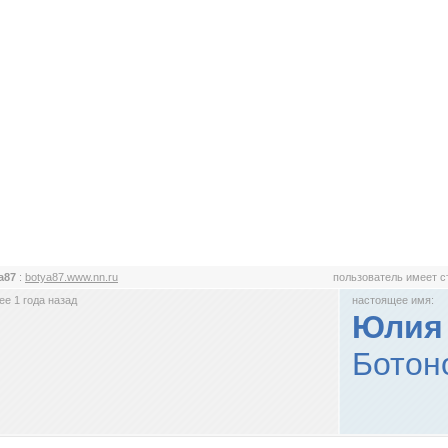
a87
:
botya87.www.nn.ru
пользователь имеет 
е 1 года назад
настоящее имя:
Юлия
Ботоно