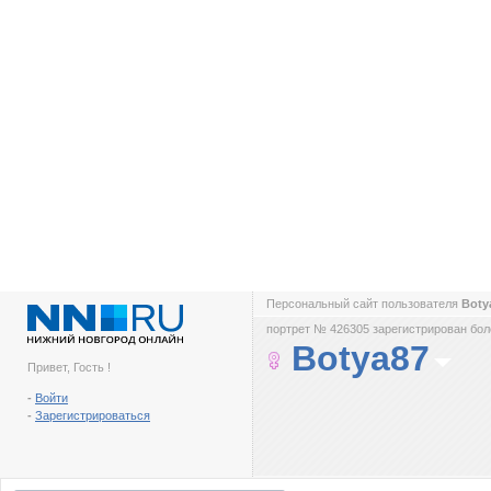
Персональный сайт пользователя
Boty
портрет № 426305 зарегистрирован боле
Botya87
Привет, Гость !
-
Войти
-
Зарегистрироваться