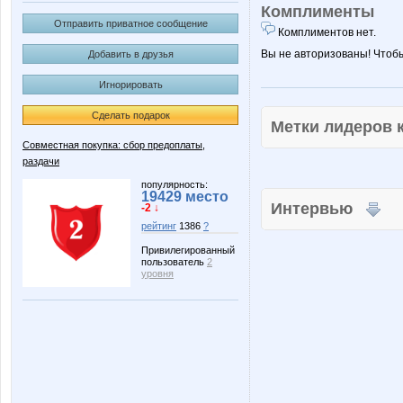
Комплименты
Отправить приватное сообщение
Комплиментов нет.
Вы не авторизованы! Чтоб
Добавить в друзья
Игнорировать
Сделать подарок
Метки лидеров
Совместная покупка: сбор предоплаты,
раздачи
популярность:
19429 место
Интервью
-2 ↓
рейтинг
1386
?
Привилегированный
пользователь
2
уровня