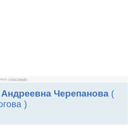
статус
«трастовый»
 Андреевна Черепанова
(
гова )